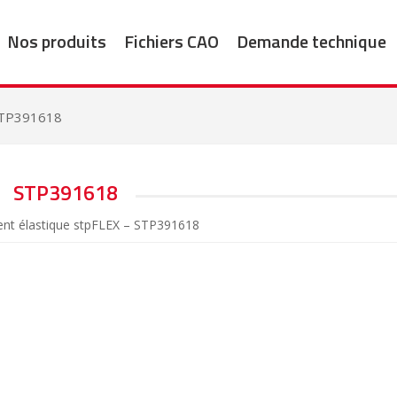
Nos produits
Fichiers CAO
Demande technique
TP391618
STP391618
nt élastique stpFLEX – STP391618