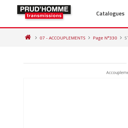
Skip
to
Catalogues
content
07 - ACCOUPLEMENTS
Page N°330
S
NAVIGATION
DE
Accoupleme
L’ARTICLE