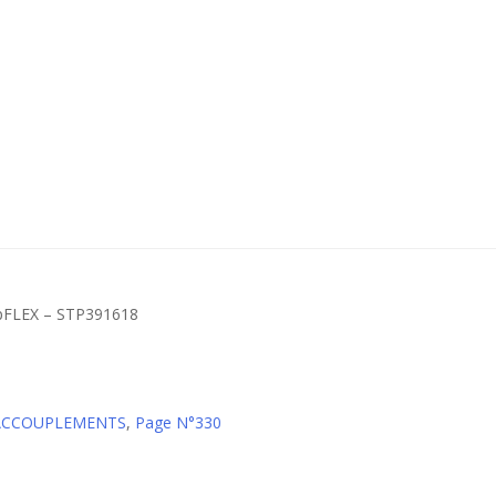
tpFLEX – STP391618
 ACCOUPLEMENTS
,
Page N°330