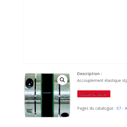
Description :
Accouplement élastique s
quantité
Ajouter au panier
de
STP391618
Pages du catalogue :
07 -