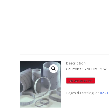
Description :
Courroies SYNCHROPOWER
quantité
Ajouter au panier
de
T1041025
Pages du catalogue :
02 -