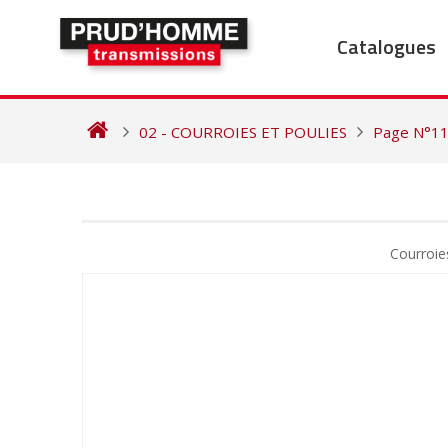
Skip
to
Catalogues
content
02 - COURROIES ET POULIES
Page N°1
NAVIGATION
DE
Courroi
L’ARTICLE