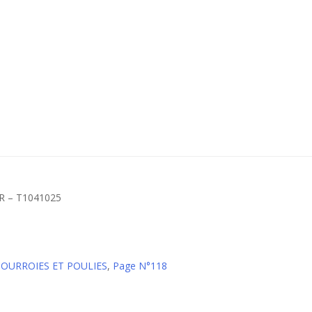
 – T1041025
 COURROIES ET POULIES
,
Page N°118