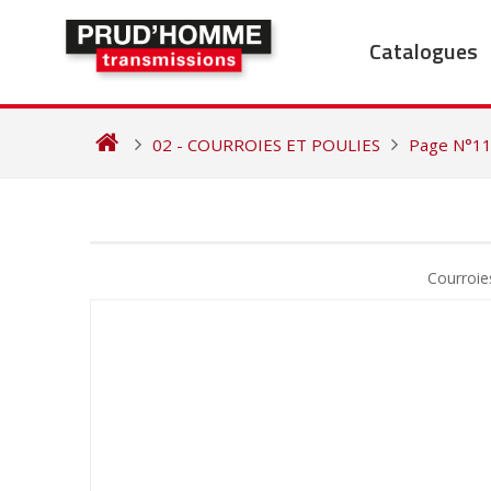
Skip
to
Catalogues
content
02 - COURROIES ET POULIES
Page N°1
NAVIGATION
DE
Courroi
L’ARTICLE