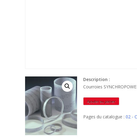
Description :
Courroies SYNCHROPOWER
quantité
Ajouter au panier
de
T1050032
Pages du catalogue :
02 -