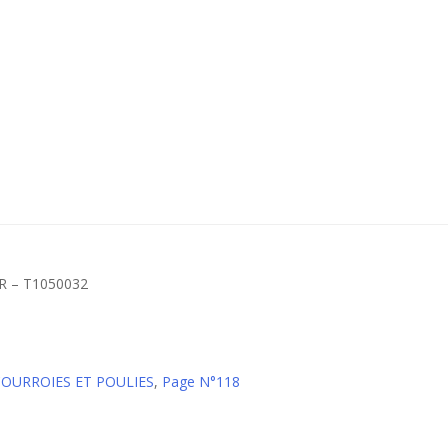
 – T1050032
 COURROIES ET POULIES
,
Page N°118