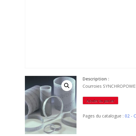
Description :
Courroies SYNCHROPOWER
quantité
Ajouter au panier
de
T52008
Pages du catalogue :
02 -