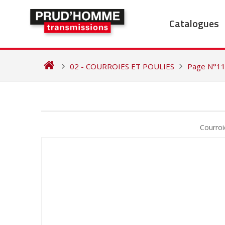
Skip
to
Catalogues
content
02 - COURROIES ET POULIES
Page N°1
NAVIGATION
DE
Courro
L’ARTICLE