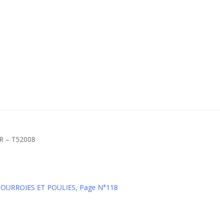
 – T52008
 COURROIES ET POULIES
,
Page N°118