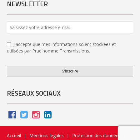
NEWSLETTER
J'accepte que mes informations soient stockées et
utilisées par Prud'homme Transmissions.
S'inscrire
Contact
Email
*
RÉSEAUX SOCIAUX
Accueil
Mentions légales
Protection des données
|
|
|