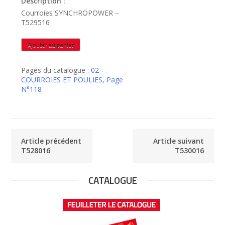
Description :
Courroies SYNCHROPOWER –
T529516
quantité
Ajouter au panier
de
T529516
Pages du catalogue :
02 -
COURROIES ET POULIES
,
Page
N°118
Article précédent
Article suivant
T528016
T530016
CATALOGUE