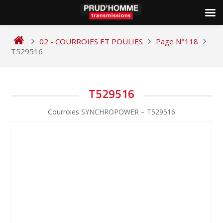
Skip
to
02 - COURROIES ET POULIES
Page N°118
content
T529516
NAVIGATION
T529516
DE
Courroies SYNCHROPOWER – T529516
L’ARTICLE