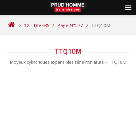
Skip
to
12 - DIVERS
Page N°577
TTQ10M
content
NAVIGATION
TTQ10M
DE
Moyeux cylindriques expansibles série miniature – TTQ10M
L’ARTICLE