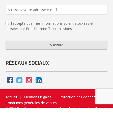
J'accepte que mes informations soient stockées et
utilisées par Prud'homme Transmissions.
S'inscrire
Email
*
RÉSEAUX SOCIAUX
Accueil
Mentions légales
Protection des données
|
|
|
Conditions générales de ventes
© 2026 Prud’homme Transmission. Tous droits réservés
|
Flippad
Site web - Application catalogue interactif