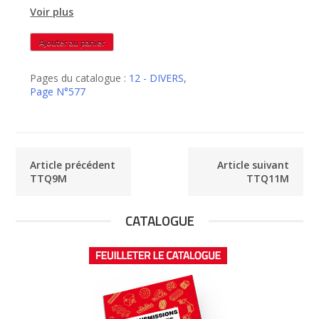
Voir plus
quantité
Ajouter au panier
de
TTQ10M
Pages du catalogue :
12 - DIVERS
,
Page N°577
Article précédent
Article suivant
TTQ9M
TTQ11M
CATALOGUE