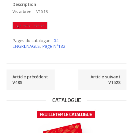
Description :
Vis arbrée – V151S
quantité
Ajouter au panier
de
V151S
Pages du catalogue :
04 -
ENGRENAGES
,
Page N°182
Article précédent
Article suivant
V48S
V152S
CATALOGUE