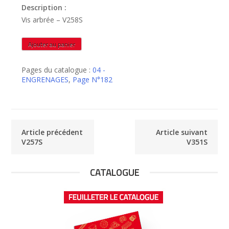
Description :
Vis arbrée – V258S
quantité
Ajouter au panier
de
V258S
Pages du catalogue :
04 -
ENGRENAGES
,
Page N°182
Article précédent
Article suivant
V257S
V351S
CATALOGUE