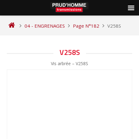
Skip
to
04 - ENGRENAGES
Page N°182
V258S
content
NAVIGATION
V258S
DE
Vis arbrée – V258S
L’ARTICLE