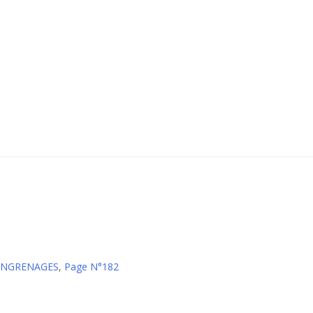
 ENGRENAGES
,
Page N°182