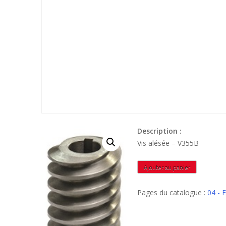
Description :
Vis alésée – V355B
quantité
Ajouter au panier
de
V355B
Pages du catalogue :
04 -