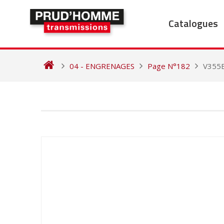
Skip
to
Catalogues
content
04 - ENGRENAGES
Page N°182
V355
NAVIGATION
DE
L’ARTICLE