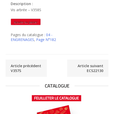
Description :
Vis arbrée – V358S
quantité
Ajouter au panier
de
V358S
Pages du catalogue :
04 -
ENGRENAGES
,
Page N°182
Article précédent
Article suivant
V357S
ECS22130
CATALOGUE