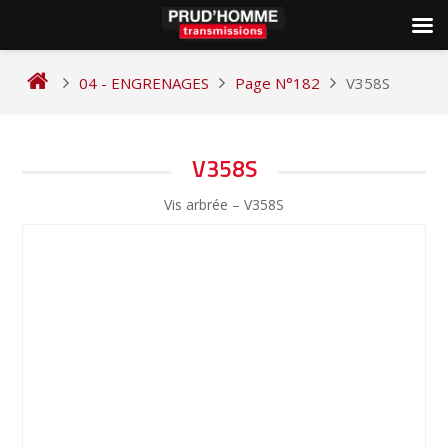
Skip
to
04 - ENGRENAGES
Page N°182
V358S
content
NAVIGATION
V358S
DE
Vis arbrée – V358S
L’ARTICLE