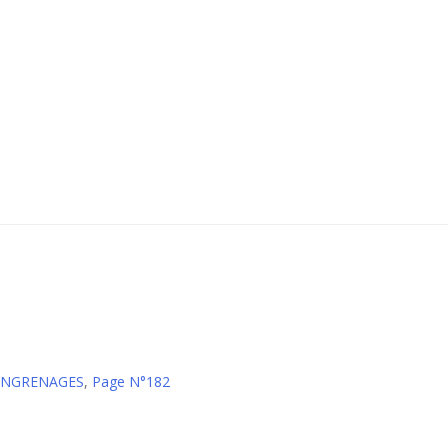
 ENGRENAGES
,
Page N°182