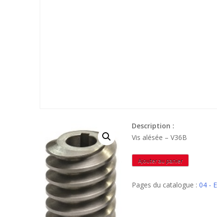
Description :
Vis alésée – V36B
quantité
Ajouter au panier
de
V36B
Pages du catalogue :
04 -