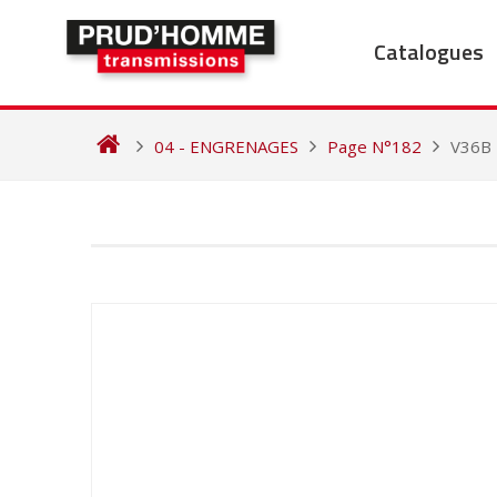
Skip
to
Catalogues
content
04 - ENGRENAGES
Page N°182
V36B
NAVIGATION
DE
L’ARTICLE