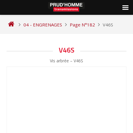
Skip
to
04 - ENGRENAGES
Page N°182
V46S
content
NAVIGATION
V46S
DE
Vis arbrée – V46S
L’ARTICLE