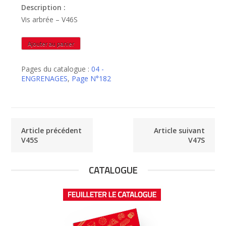
Description :
Vis arbrée – V46S
quantité
Ajouter au panier
de
V46S
Pages du catalogue :
04 -
ENGRENAGES
,
Page N°182
Article précédent
Article suivant
V45S
V47S
CATALOGUE