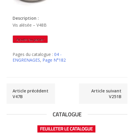
Description :
Vis alésée – V48B
quantité
Ajouter au panier
de
V48B
Pages du catalogue :
04 -
ENGRENAGES
,
Page N°182
Article précédent
Article suivant
V47B
V251B
CATALOGUE