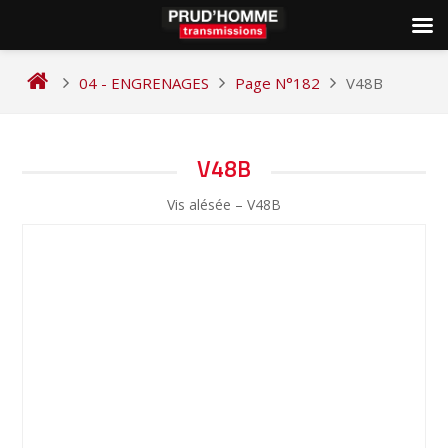
Skip
to
04 - ENGRENAGES
Page N°182
V48B
content
NAVIGATION
V48B
DE
Vis alésée – V48B
L’ARTICLE