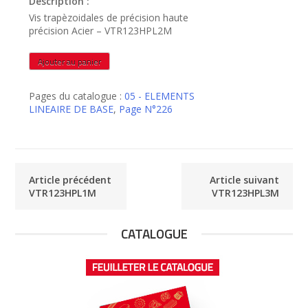
Description :
Vis trapèzoidales de précision haute
précision Acier – VTR123HPL2M
quantité
Ajouter au panier
de
VTR123HPL2M
Pages du catalogue :
05 - ELEMENTS
LINEAIRE DE BASE
,
Page N°226
Article précédent
Article suivant
VTR123HPL1M
VTR123HPL3M
CATALOGUE