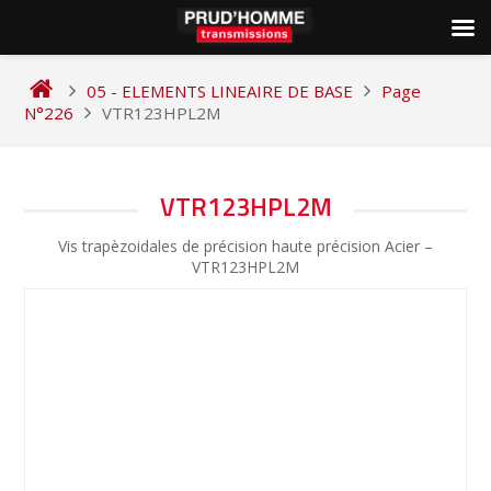
Skip
to
05 - ELEMENTS LINEAIRE DE BASE
Page
content
N°226
VTR123HPL2M
NAVIGATION
VTR123HPL2M
DE
Vis trapèzoidales de précision haute précision Acier –
L’ARTICLE
VTR123HPL2M