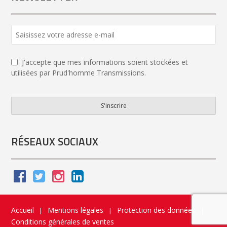
J'accepte que mes informations soient stockées et
utilisées par Prud'homme Transmissions.
S'inscrire
Website
URL
*
RÉSEAUX SOCIAUX
Accueil
Mentions légales
Protection des données
|
|
|
Conditions générales de ventes