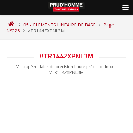
Skip
to
05 - ELEMENTS LINEAIRE DE BASE
Page
content
N°226
VTR144ZXPNL3M
NAVIGATION
VTR144ZXPNL3M
DE
Vis trapèzoidales de précision haute précision Inox –
L’ARTICLE
VTR144ZXPNL3M