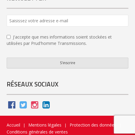
J'accepte que mes informations soient stockées et
utilisées par Prud'homme Transmissions.
S'inscrire
Phone
Number
*
RÉSEAUX SOCIAUX
Accueil
Mentions légales
Protection des données
|
|
|
Conditions générales de ventes