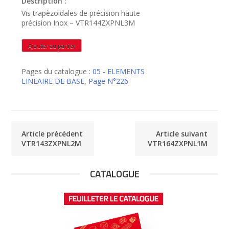
Description :
Vis trapèzoidales de précision haute
précision Inox – VTR144ZXPNL3M
quantité
Ajouter au panier
de
VTR144ZXPNL3M
Pages du catalogue :
05 - ELEMENTS
LINEAIRE DE BASE
,
Page N°226
Article précédent
Article suivant
VTR143ZXPNL2M
VTR164ZXPNL1M
CATALOGUE