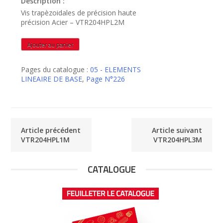
Description :
Vis trapèzoidales de précision haute
précision Acier – VTR204HPL2M
quantité
Ajouter au panier
de
VTR204HPL2M
Pages du catalogue :
05 - ELEMENTS
LINEAIRE DE BASE
,
Page N°226
Article précédent
Article suivant
VTR204HPL1M
VTR204HPL3M
CATALOGUE