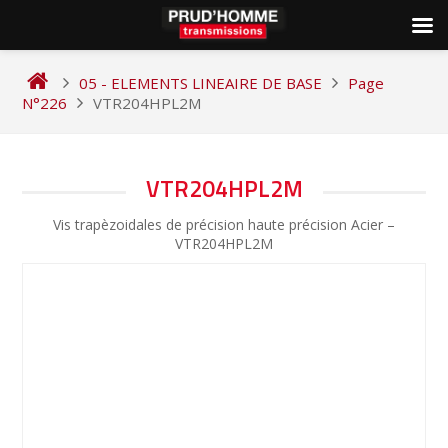
Skip
to
05 - ELEMENTS LINEAIRE DE BASE
Page
content
N°226
VTR204HPL2M
NAVIGATION
VTR204HPL2M
DE
Vis trapèzoidales de précision haute précision Acier –
L’ARTICLE
VTR204HPL2M