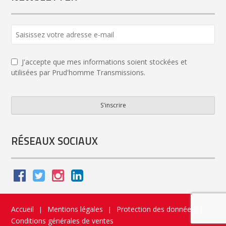
J'accepte que mes informations soient stockées et
utilisées par Prud'homme Transmissions.
S'inscrire
Email
Address
*
RÉSEAUX SOCIAUX
Accueil
Mentions légales
Protection des données
|
|
|
Conditions générales de ventes