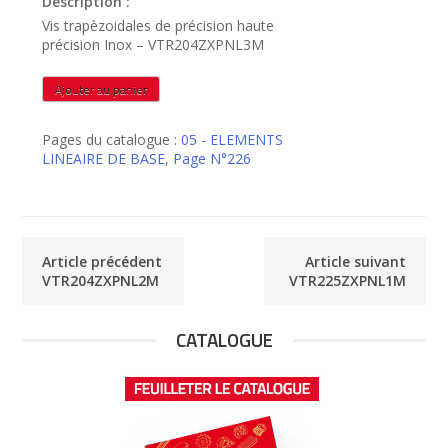
Description :
Vis trapèzoidales de précision haute
précision Inox – VTR204ZXPNL3M
quantité
Ajouter au panier
de
VTR204ZXPNL3M
Pages du catalogue :
05 - ELEMENTS
LINEAIRE DE BASE
,
Page N°226
Article précédent
Article suivant
VTR204ZXPNL2M
VTR225ZXPNL1M
CATALOGUE