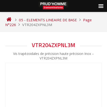
Skip
to
05 - ELEMENTS LINEAIRE DE BASE
Page
content
N°226
VTR204ZXPNL3M
NAVIGATION
VTR204ZXPNL3M
DE
Vis trapèzoidales de précision haute précision Inox –
L’ARTICLE
VTR204ZXPNL3M