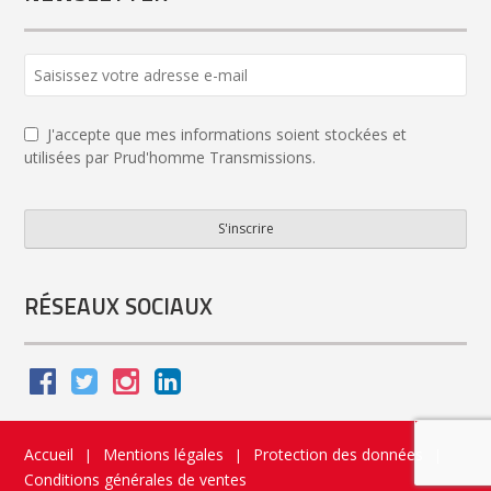
J'accepte que mes informations soient stockées et
utilisées par Prud'homme Transmissions.
S'inscrire
Phone
Number
*
RÉSEAUX SOCIAUX
Accueil
Mentions légales
Protection des données
|
|
|
Conditions générales de ventes