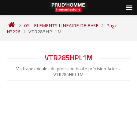
Skip
to
05 - ELEMENTS LINEAIRE DE BASE
Page
content
N°226
VTR285HPL1M
NAVIGATION
VTR285HPL1M
DE
Vis trapèzoidales de précision haute précision Acier –
L’ARTICLE
VTR285HPL1M