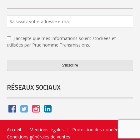
J'accepte que mes informations soient stockées et
utilisées par Prud'homme Transmissions.
S'inscrire
Email
Address
*
RÉSEAUX SOCIAUX
Accueil
Mentions légales
Protection des données
|
|
|
Conditions générales de ventes