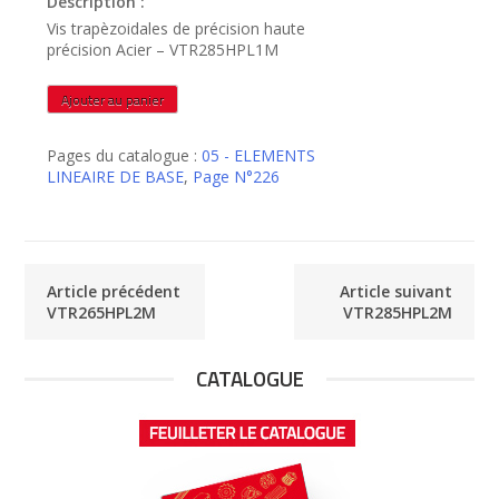
Description :
Vis trapèzoidales de précision haute
précision Acier – VTR285HPL1M
quantité
Ajouter au panier
de
VTR285HPL1M
Pages du catalogue :
05 - ELEMENTS
LINEAIRE DE BASE
,
Page N°226
Article précédent
Article suivant
VTR265HPL2M
VTR285HPL2M
CATALOGUE