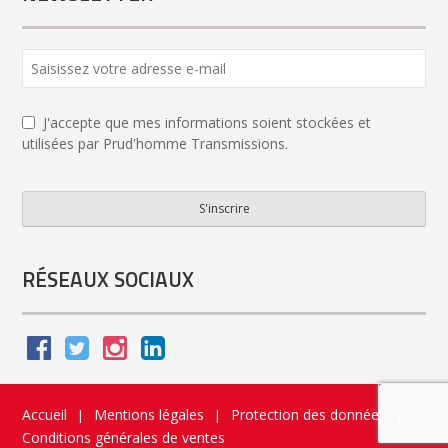
J'accepte que mes informations soient stockées et
utilisées par Prud'homme Transmissions.
S'inscrire
Your
Website
*
RÉSEAUX SOCIAUX
Accueil
Mentions légales
Protection des données
|
|
|
Conditions générales de ventes