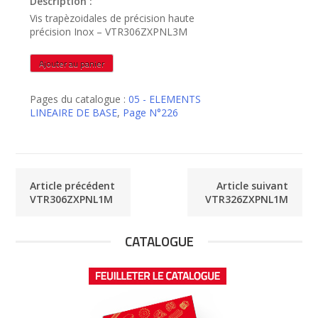
Description :
Vis trapèzoidales de précision haute
précision Inox – VTR306ZXPNL3M
quantité
Ajouter au panier
de
VTR306ZXPNL3M
Pages du catalogue :
05 - ELEMENTS
LINEAIRE DE BASE
,
Page N°226
Article précédent
Article suivant
VTR306ZXPNL1M
VTR326ZXPNL1M
CATALOGUE