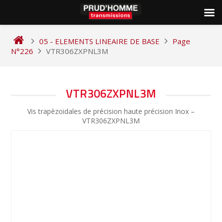
Skip
to
05 - ELEMENTS LINEAIRE DE BASE
Page
content
N°226
VTR306ZXPNL3M
NAVIGATION
VTR306ZXPNL3M
DE
Vis trapèzoidales de précision haute précision Inox –
L’ARTICLE
VTR306ZXPNL3M