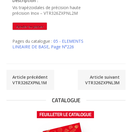
Description :
Vis trapèzoidales de précision haute
précision Inox – VTR326ZXPNL2M
quantité
Ajouter au panier
de
VTR326ZXPNL2M
Pages du catalogue :
05 - ELEMENTS
LINEAIRE DE BASE
,
Page N°226
Article précédent
Article suivant
VTR326ZXPNL1M
VTR326ZXPNL3M
CATALOGUE