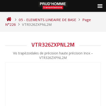
Skip
to
05 - ELEMENTS LINEAIRE DE BASE
Page
content
N°226
VTR326ZXPNL2M
NAVIGATION
VTR326ZXPNL2M
DE
Vis trapèzoidales de précision haute précision Inox –
L’ARTICLE
VTR326ZXPNL2M