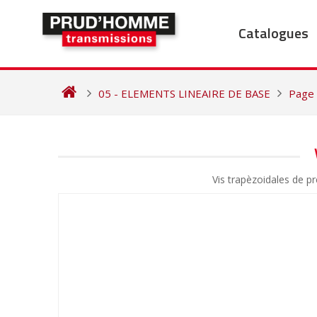
Skip
to
Catalogues
content
05 - ELEMENTS LINEAIRE DE BASE
Page
NAVIGATION
DE
Vis trapèzoidales de p
L’ARTICLE