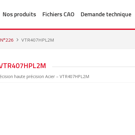
Nos produits
Fichiers CAO
Demande technique
 N°226
VTR407HPL2M
VTR407HPL2M
récision haute précision Acier – VTR407HPL2M