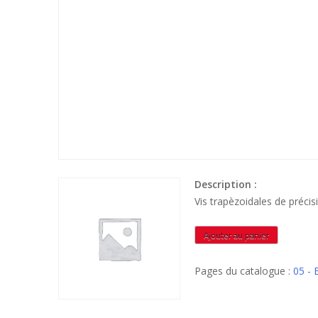
Description :
Vis trapèzoidales de préc
quantité
Ajouter au panier
de
VTR407HPL2M
Pages du catalogue :
05 -