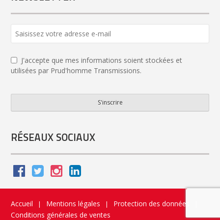
J'accepte que mes informations soient stockées et
utilisées par Prud'homme Transmissions.
S'inscrire
Website
URL
*
RÉSEAUX SOCIAUX
Accueil
Mentions légales
Protection des données
|
|
|
Conditions générales de ventes