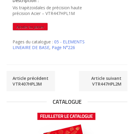
Description :
Vis trapèzoidales de précision haute
précision Acier – VTR447HPL1M
quantité
Ajouter au panier
de
VTR447HPL1M
Pages du catalogue :
05 - ELEMENTS
LINEAIRE DE BASE
,
Page N°226
Article précédent
Article suivant
VTR407HPL3M
VTR447HPL2M
CATALOGUE