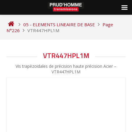
Skip
to
05 - ELEMENTS LINEAIRE DE BASE
Page
content
N°226
VTR447HPL1M
NAVIGATION
VTR447HPL1M
DE
Vis trapèzoidales de précision haute précision Acier –
L’ARTICLE
VTR447HPL1M