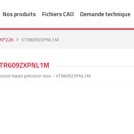
Nos produits
Fichiers CAO
Demande technique
 N°226
VTR609ZXPNL1M
TR609ZXPNL1M
récision haute précision Inox – VTR609ZXPNL1M