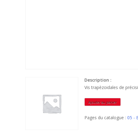
Description :
Vis trapèzoidales de préc
quantité
Ajouter au panier
de
VTR609ZXPNL1M
Pages du catalogue :
05 -