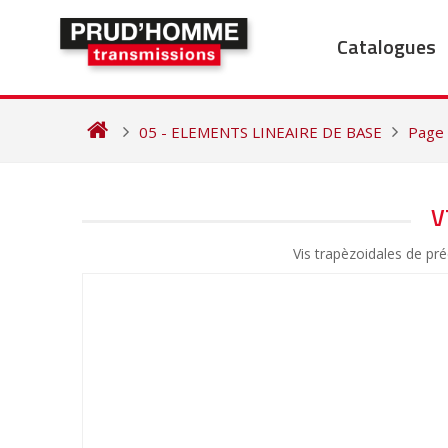
Skip
to
Catalogues
content
05 - ELEMENTS LINEAIRE DE BASE
Page
NAVIGATION
V
DE
Vis trapèzoidales de p
L’ARTICLE