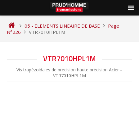
Skip
to
05 - ELEMENTS LINEAIRE DE BASE
Page
content
N°226
VTR7010HPL1M
NAVIGATION
VTR7010HPL1M
DE
Vis trapèzoidales de précision haute précision Acier –
L’ARTICLE
VTR7010HPL1M