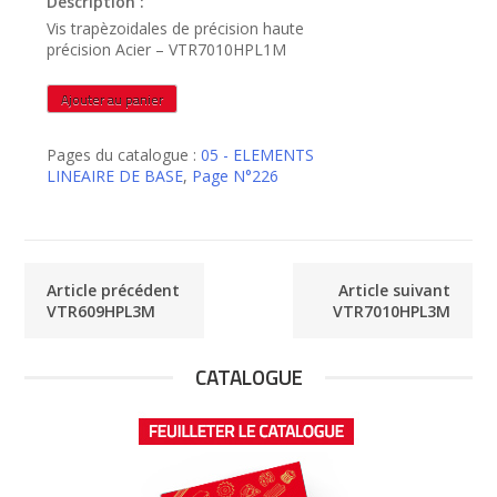
Description :
Vis trapèzoidales de précision haute
précision Acier – VTR7010HPL1M
quantité
Ajouter au panier
de
VTR7010HPL1M
Pages du catalogue :
05 - ELEMENTS
LINEAIRE DE BASE
,
Page N°226
Article précédent
Article suivant
VTR609HPL3M
VTR7010HPL3M
CATALOGUE