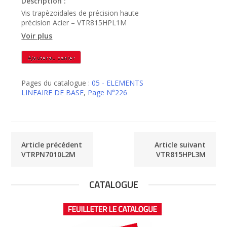
Description :
Vis trapèzoidales de précision haute
précision Acier – VTR815HPL1M
Voir plus
quantité
Ajouter au panier
de
VTR815HPL1M
Pages du catalogue :
05 - ELEMENTS
LINEAIRE DE BASE
,
Page N°226
Article précédent
Article suivant
VTRPN7010L2M
VTR815HPL3M
CATALOGUE