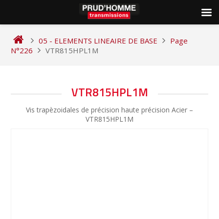
Skip
to
05 - ELEMENTS LINEAIRE DE BASE
Page
content
N°226
VTR815HPL1M
NAVIGATION
VTR815HPL1M
DE
Vis trapèzoidales de précision haute précision Acier –
L’ARTICLE
VTR815HPL1M