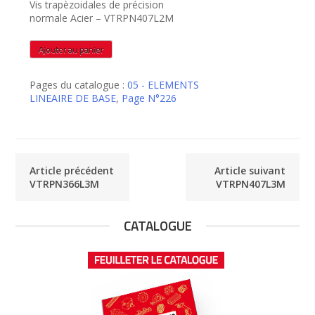
Vis trapèzoidales de précision
normale Acier – VTRPN407L2M
quantité
Ajouter au panier
de
VTRPN407L2M
Pages du catalogue :
05 - ELEMENTS
LINEAIRE DE BASE
,
Page N°226
Article précédent
Article suivant
VTRPN366L3M
VTRPN407L3M
CATALOGUE