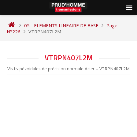
Skip
to
05 - ELEMENTS LINEAIRE DE BASE
Page
content
N°226
VTRPN407L2M
NAVIGATION
VTRPN407L2M
DE
Vis trapèzoidales de précision normale Acier – VTRPN407L2M
L’ARTICLE