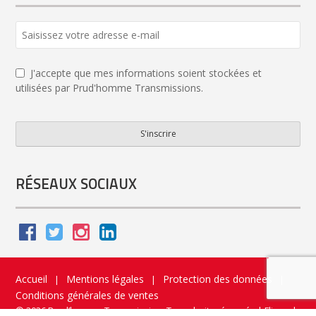
J'accepte que mes informations soient stockées et
utilisées par Prud'homme Transmissions.
S'inscrire
Email
*
RÉSEAUX SOCIAUX
Accueil
Mentions légales
Protection des données
|
|
|
Conditions générales de ventes
© 2026 Prud’homme Transmission. Tous droits réservés
|
Flippad