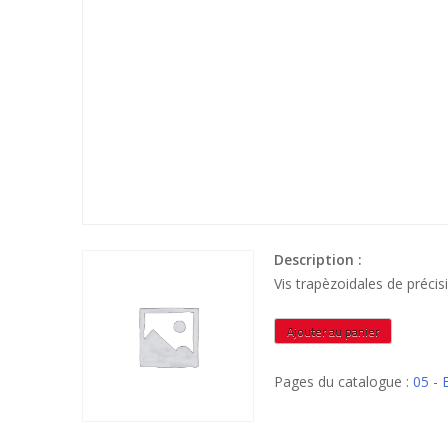
Description :
Vis trapèzoidales de préc
quantité
Ajouter au panier
de
VTRPN609L1M
Pages du catalogue :
05 -