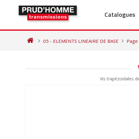
Skip
to
Catalogues
content
05 - ELEMENTS LINEAIRE DE BASE
Page
NAVIGATION
DE
Vis trapèzoidales 
L’ARTICLE