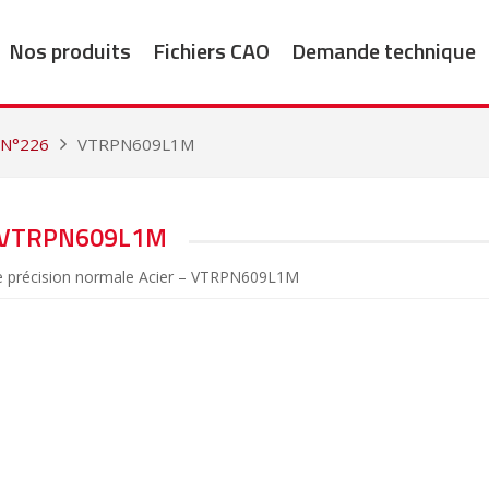
Nos produits
Fichiers CAO
Demande technique
 N°226
VTRPN609L1M
VTRPN609L1M
de précision normale Acier – VTRPN609L1M