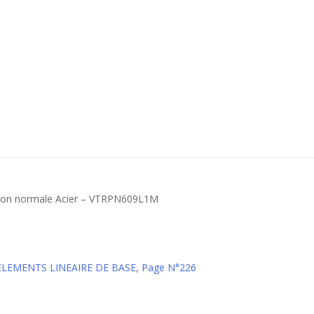
ision normale Acier – VTRPN609L1M
 ELEMENTS LINEAIRE DE BASE
,
Page N°226