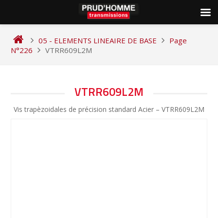
Skip
to
05 - ELEMENTS LINEAIRE DE BASE
Page
content
N°226
VTRR609L2M
NAVIGATION
VTRR609L2M
DE
Vis trapèzoidales de précision standard Acier – VTRR609L2M
L’ARTICLE