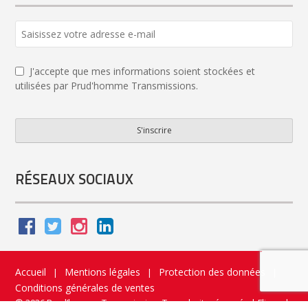
J'accepte que mes informations soient stockées et
utilisées par Prud'homme Transmissions.
S'inscrire
Contact
Email
*
RÉSEAUX SOCIAUX
Accueil
Mentions légales
Protection des données
|
|
|
Conditions générales de ventes
© 2026 Prud’homme Transmission. Tous droits réservés
|
Flippad