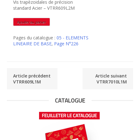
Vis trapèzoidales de précision
standard Acier – VTRR609L2M
quantité
Ajouter au panier
de
VTRR609L2M
Pages du catalogue :
05 - ELEMENTS
LINEAIRE DE BASE
,
Page N°226
Article précédent
Article suivant
VTRR609L1M
VTRR7010L1M
CATALOGUE