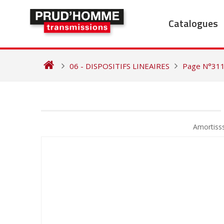
Skip
to
Catalogues
content
06 - DISPOSITIFS LINEAIRES
Page N°31
NAVIGATION
DE
Amortiss
L’ARTICLE