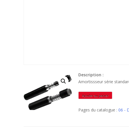
Description :
Amortissseur série stand
quantité
Ajouter au panier
de
WEM1531A
Pages du catalogue :
06 - 