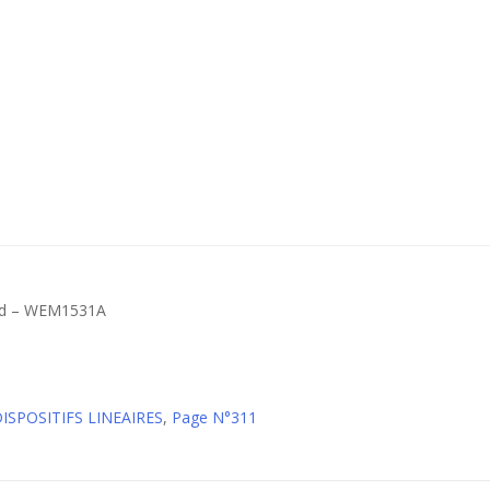
ard – WEM1531A
DISPOSITIFS LINEAIRES
,
Page N°311