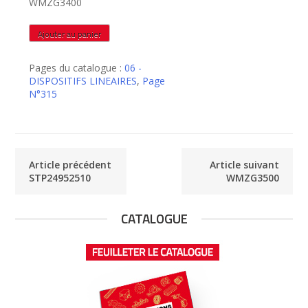
WMZG3400
quantité
Ajouter au panier
de
WMZG3400
Pages du catalogue :
06 -
DISPOSITIFS LINEAIRES
,
Page
N°315
Article précédent
Article suivant
STP24952510
WMZG3500
CATALOGUE