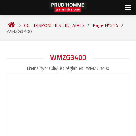
Skip
to
06 - DISPOSITIFS LINEAIRES
Page N°315
content
WMZG3400
NAVIGATION
WMZG3400
DE
Freins hydrauliques réglables -WMZG3400
L’ARTICLE