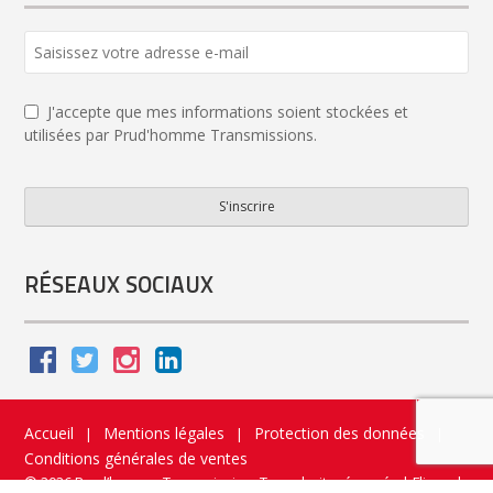
J'accepte que mes informations soient stockées et
utilisées par Prud'homme Transmissions.
S'inscrire
Email
Address
*
RÉSEAUX SOCIAUX
Accueil
Mentions légales
Protection des données
|
|
|
Conditions générales de ventes
© 2026 Prud’homme Transmission. Tous droits réservés
|
Flippad