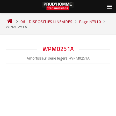
Skip
to
06 - DISPOSITIFS LINEAIRES
Page N°310
content
WPM0251A
NAVIGATION
WPM0251A
DE
Amortisseur série légère -WPM0251A
L’ARTICLE