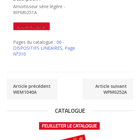
Amortisseur série légère -
WPM0251A
quantité
Ajouter au panier
de
WPM0251A
Pages du catalogue :
06 -
DISPOSITIFS LINEAIRES
,
Page
N°310
Article précédent
Article suivant
WEM1040A
WPM0252A
CATALOGUE