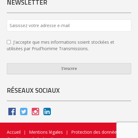
NEWSLETTER
J'accepte que mes informations soient stockées et
utilisées par Prud'homme Transmissions.
S'inscrire
Company
Name
*
RÉSEAUX SOCIAUX
Accueil
Mentions légales
Protection des données
|
|
|