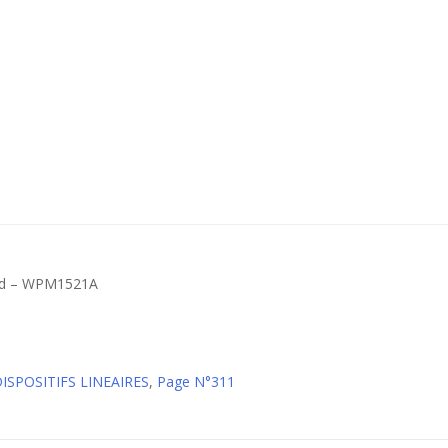
ard – WPM1521A
DISPOSITIFS LINEAIRES
,
Page N°311