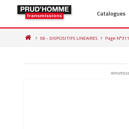
Skip
to
Catalogues
content
06 - DISPOSITIFS LINEAIRES
Page N°31
NAVIGATION
DE
Amortiss
L’ARTICLE