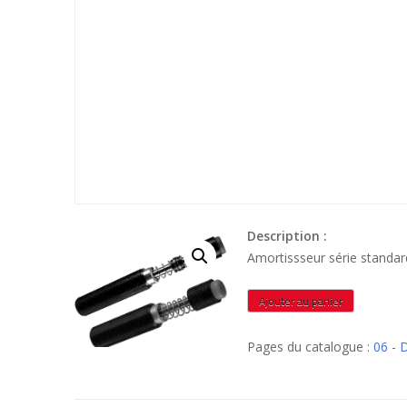
Description :
Amortissseur série stand
quantité
Ajouter au panier
de
WPM1521A
Pages du catalogue :
06 - 