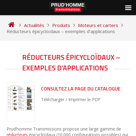
Skip
to
Actualités
Produits
Moteurs et carters
content
Réducteurs épicycloïdaux – exemples d’applications
NAVIGATION
RÉDUCTEURS ÉPICYCLOÏDAUX –
DE
EXEMPLES D’APPLICATIONS
L’ARTICLE
CONSULTEZ LA PAGE DU CATALOGUE
Télécharger / Imprimer le PDF
Prud’homme Transmissions propose une large gamme de
réducteurs
épicycloïdaux (10.000 configurations possibles) qui