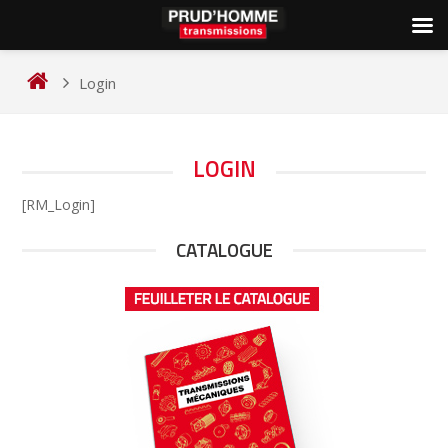
Skip
to
Login
content
LOGIN
[RM_Login]
CATALOGUE