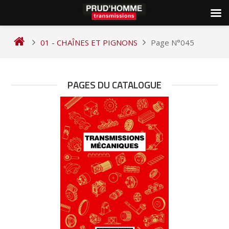
Skip
to
01 - CHAÎNES ET PIGNONS
Page N°045
content
PAGES DU CATALOGUE