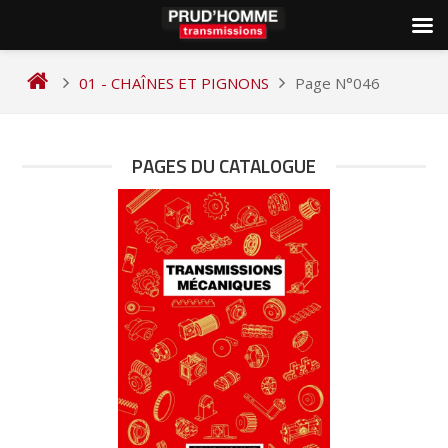
Skip
to
01 - CHAÎNES ET PIGNONS
Page N°046
content
PAGES DU CATALOGUE