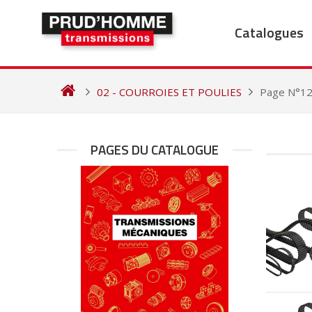
Skip
to
Catalogues
content
02 - COURROIES ET POULIES
Page N°1
PAGES DU CATALOGUE