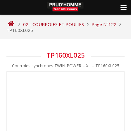
Skip
to
02 - COURROIES ET POULIES
Page N°122
content
TP160XL025
NAVIGATION
TP160XL025
DE
Courroies synchrones TWIN-POWER – XL – TP160XL025
L’ARTICLE