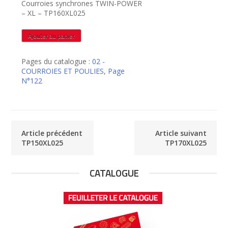
Courroies synchrones TWIN-POWER
– XL – TP160XL025
quantité
Ajouter au panier
de
TP160XL025
Pages du catalogue :
02 -
COURROIES ET POULIES
,
Page
N°122
Article précédent
Article suivant
TP150XL025
TP170XL025
CATALOGUE