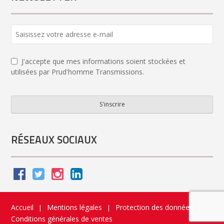
J'accepte que mes informations soient stockées et
utilisées par Prud'homme Transmissions.
S'inscrire
Phone
Number
*
RÉSEAUX SOCIAUX
Accueil
Mentions légales
Protection des données
|
|
|
Conditions générales de ventes