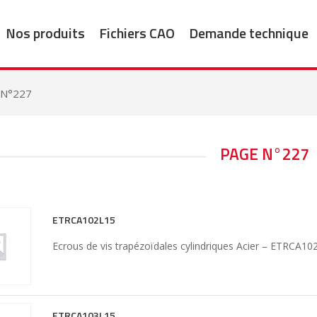
Nos produits
Fichiers CAO
Demande technique
 N°227
PAGE N°227
ETRCA102L15
Ecrous de vis trapézoïdales cylindriques Acier – ETRCA10
ETRCA103L15