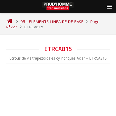
Skip
to
05 - ELEMENTS LINEAIRE DE BASE
Page
content
N°227
ETRCA815
NAVIGATION
ETRCA815
DE
Ecrous de vis trapézoïdales cylindriques Acier – ETRCA815
L’ARTICLE