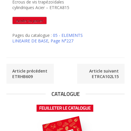
Ecrous de vis trapézoïdales
cylindriques Acier – ETRCA815
quantité
Ajouter au panier
de
ETRCA815
Pages du catalogue :
05 - ELEMENTS
LINEAIRE DE BASE
,
Page N°227
Article précédent
Article suivant
ETRHB609
ETRCA102L15
CATALOGUE