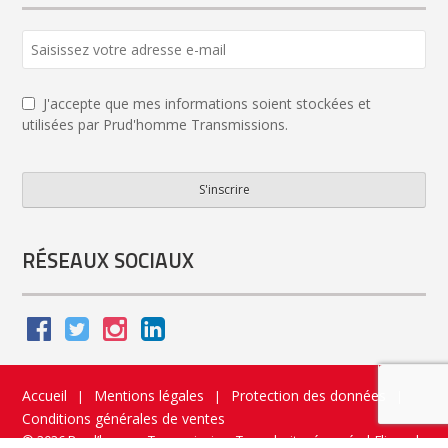
Website
URL
*
J'accepte que mes informations soient stockées et
utilisées par Prud'homme Transmissions.
S'inscrire
RÉSEAUX SOCIAUX
Accueil
Mentions légales
Protection des données
|
|
|
Conditions générales de ventes
© 2026 Prud’homme Transmission. Tous droits réservés
|
Flippad