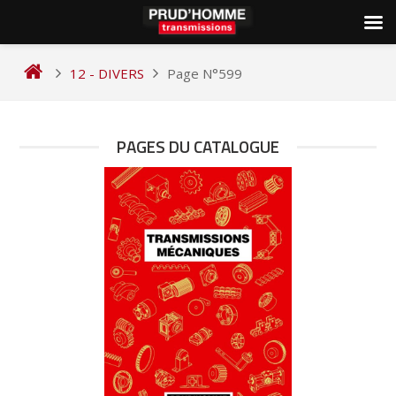
Skip
to
12 - DIVERS
Page N°599
content
PAGES DU CATALOGUE