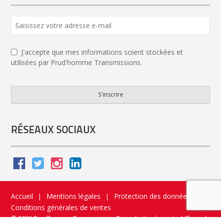
Contact
Email
*
J'accepte que mes informations soient stockées et
utilisées par Prud'homme Transmissions.
S'inscrire
RÉSEAUX SOCIAUX
Accueil
Mentions légales
Protection des données
|
|
|
Conditions générales de ventes
© 2026 Prud’homme Transmission. Tous droits réservés
|
Flippad