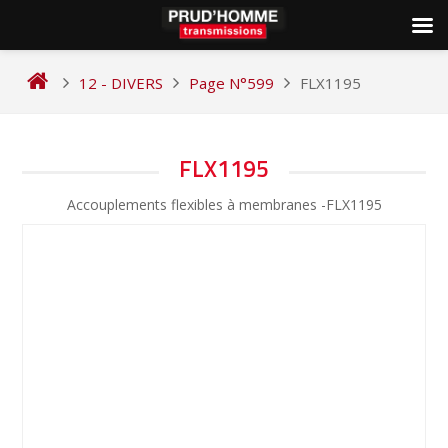
Skip
to
12 - DIVERS
Page N°599
FLX1195
content
NAVIGATION
FLX1195
DE
Accouplements flexibles à membranes -FLX1195
L’ARTICLE