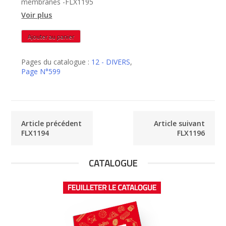
membranes -FLX1195
Voir plus
quantité
Ajouter au panier
de
FLX1195
Pages du catalogue :
12 - DIVERS
,
Page N°599
Article précédent
Article suivant
FLX1194
FLX1196
CATALOGUE