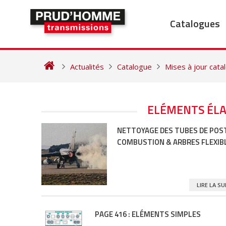
Skip
to
Catalogues
content
Actualités
Catalogue
Mises à jour cat
NAVIGATION
ELÉMENTS ÉLAS
DES
NETTOYAGE DES TUBES DE POS
ARTICLES
COMBUSTION & ARBRES FLEXIB
LIRE LA S
PAGE 416 : ELÉMENTS SIMPLES