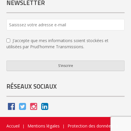
NEWSLETTER
J'accepte que mes informations soient stockées et
utilisées par Prud'homme Transmissions.
S'inscrire
Phone
Number
*
RÉSEAUX SOCIAUX
Accueil
Mentions légales
Protection des données
|
|
|