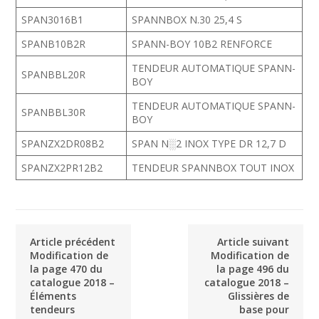
SPAN3016B1
SPANNBOX N.30 25,4 S
SPANB10B2R
SPANN-BOY 10B2 RENFORCE
TENDEUR AUTOMATIQUE SPANN-
SPANBBL20R
BOY
TENDEUR AUTOMATIQUE SPANN-
SPANBBL30R
BOY
SPANZX2DR08B2
SPAN N░2 INOX TYPE DR 12,7 D
SPANZX2PR12B2
TENDEUR SPANNBOX TOUT INOX
Article précédent
Article suivant
Modification de
Modification de
la page 470 du
la page 496 du
catalogue 2018 –
catalogue 2018 –
Éléments
Glissières de
tendeurs
base pour