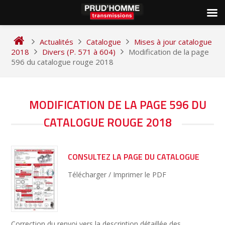
Skip
to
Actualités
Catalogue
Mises à jour catalogue
content
2018
Divers (P. 571 à 604)
Modification de la page
596 du catalogue rouge 2018
NAVIGATION
MODIFICATION DE LA PAGE 596 DU
DE
CATALOGUE ROUGE 2018
L’ARTICLE
CONSULTEZ LA PAGE DU CATALOGUE
Télécharger / Imprimer le PDF
Correction du renvoi vers la description détaillée des