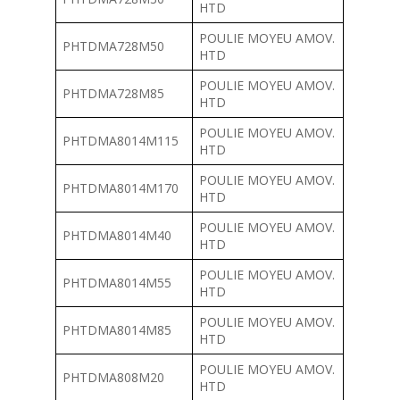
HTD
POULIE MOYEU AMOV.
PHTDMA728M50
HTD
POULIE MOYEU AMOV.
PHTDMA728M85
HTD
POULIE MOYEU AMOV.
PHTDMA8014M115
HTD
POULIE MOYEU AMOV.
PHTDMA8014M170
HTD
POULIE MOYEU AMOV.
PHTDMA8014M40
HTD
POULIE MOYEU AMOV.
PHTDMA8014M55
HTD
POULIE MOYEU AMOV.
PHTDMA8014M85
HTD
POULIE MOYEU AMOV.
PHTDMA808M20
HTD