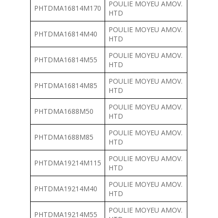
POULIE MOYEU AMOV.
PHTDMA16814M170
HTD
POULIE MOYEU AMOV.
PHTDMA16814M40
HTD
POULIE MOYEU AMOV.
PHTDMA16814M55
HTD
POULIE MOYEU AMOV.
PHTDMA16814M85
HTD
POULIE MOYEU AMOV.
PHTDMA1688M50
HTD
POULIE MOYEU AMOV.
PHTDMA1688M85
HTD
POULIE MOYEU AMOV.
PHTDMA19214M115
HTD
POULIE MOYEU AMOV.
PHTDMA19214M40
HTD
POULIE MOYEU AMOV.
PHTDMA19214M55