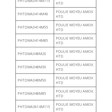
PHTDMA3414M115
HTD
POULIE MOYEU AMOV.
PHTDMA3414M40
HTD
POULIE MOYEU AMOV.
PHTDMA3414M55
HTD
POULIE MOYEU AMOV.
PHTDMA3414M85
HTD
POULIE MOYEU AMOV.
PHTDMA348M20
HTD
POULIE MOYEU AMOV.
PHTDMA348M30
HTD
POULIE MOYEU AMOV.
PHTDMA348M50
HTD
POULIE MOYEU AMOV.
PHTDMA348M85
HTD
POULIE MOYEU AMOV.
PHTDMA3614M115
HTD