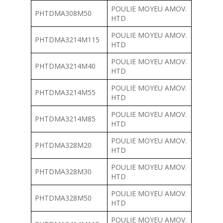
POULIE MOYEU AMOV.
PHTDMA308M50
HTD
POULIE MOYEU AMOV.
PHTDMA3214M115
HTD
POULIE MOYEU AMOV.
PHTDMA3214M40
HTD
POULIE MOYEU AMOV.
PHTDMA3214M55
HTD
POULIE MOYEU AMOV.
PHTDMA3214M85
HTD
POULIE MOYEU AMOV.
PHTDMA328M20
HTD
POULIE MOYEU AMOV.
PHTDMA328M30
HTD
POULIE MOYEU AMOV.
PHTDMA328M50
HTD
POULIE MOYEU AMOV.