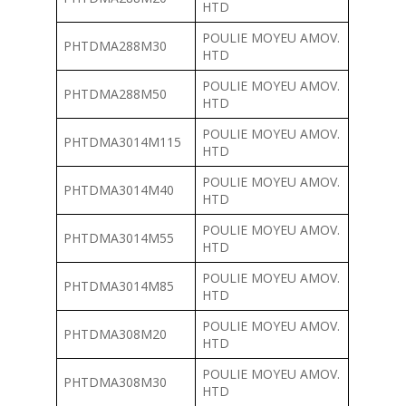
HTD
POULIE MOYEU AMOV.
PHTDMA288M30
HTD
POULIE MOYEU AMOV.
PHTDMA288M50
HTD
POULIE MOYEU AMOV.
PHTDMA3014M115
HTD
POULIE MOYEU AMOV.
PHTDMA3014M40
HTD
POULIE MOYEU AMOV.
PHTDMA3014M55
HTD
POULIE MOYEU AMOV.
PHTDMA3014M85
HTD
POULIE MOYEU AMOV.
PHTDMA308M20
HTD
POULIE MOYEU AMOV.
PHTDMA308M30
HTD