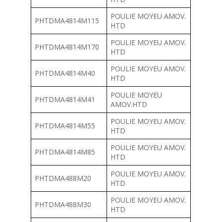
POULIE MOYEU AMOV.
PHTDMA4814M115
HTD
POULIE MOYEU AMOV.
PHTDMA4814M170
HTD
POULIE MOYEU AMOV.
PHTDMA4814M40
HTD
POULIE MOYEU
PHTDMA4814M41
AMOV.HTD
POULIE MOYEU AMOV.
PHTDMA4814M55
HTD
POULIE MOYEU AMOV.
PHTDMA4814M85
HTD
POULIE MOYEU AMOV.
PHTDMA488M20
HTD
POULIE MOYEU AMOV.
PHTDMA488M30
HTD