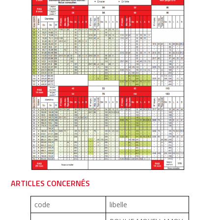
ARTICLES CONCERNÉS
code
libelle