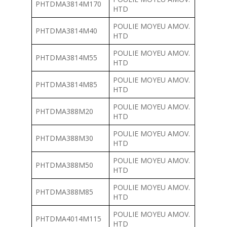
PHTDMA3814M170
HTD
POULIE MOYEU AMOV.
PHTDMA3814M40
HTD
POULIE MOYEU AMOV.
PHTDMA3814M55
HTD
POULIE MOYEU AMOV.
PHTDMA3814M85
HTD
POULIE MOYEU AMOV.
PHTDMA388M20
HTD
POULIE MOYEU AMOV.
PHTDMA388M30
HTD
POULIE MOYEU AMOV.
PHTDMA388M50
HTD
POULIE MOYEU AMOV.
PHTDMA388M85
HTD
POULIE MOYEU AMOV.
PHTDMA4014M115
HTD