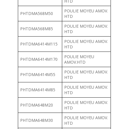
HTD
POULIE MOYEU AMOV.
PHTDMA568M50
HTD
POULIE MOYEU AMOV.
PHTDMA568M85
HTD
POULIE MOYEU AMOV.
PHTDMA6414M115
HTD
POULIE MOYEU
PHTDMA6414M170
AMOV.HTD
POULIE MOYEU AMOV.
PHTDMA6414M55
HTD
POULIE MOYEU AMOV.
PHTDMA6414M85
HTD
POULIE MOYEU AMOV.
PHTDMA648M20
HTD
POULIE MOYEU AMOV.
PHTDMA648M30
HTD