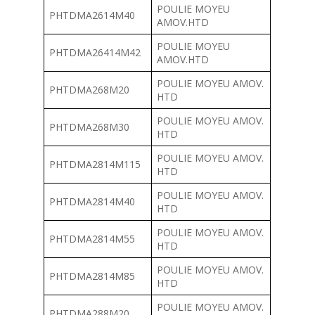
POULIE MOYEU
PHTDMA2614M40
AMOV.HTD
POULIE MOYEU
PHTDMA26414M42
AMOV.HTD
POULIE MOYEU AMOV.
PHTDMA268M20
HTD
POULIE MOYEU AMOV.
PHTDMA268M30
HTD
POULIE MOYEU AMOV.
PHTDMA2814M115
HTD
POULIE MOYEU AMOV.
PHTDMA2814M40
HTD
POULIE MOYEU AMOV.
PHTDMA2814M55
HTD
POULIE MOYEU AMOV.
PHTDMA2814M85
HTD
POULIE MOYEU AMOV.
PHTDMA288M20