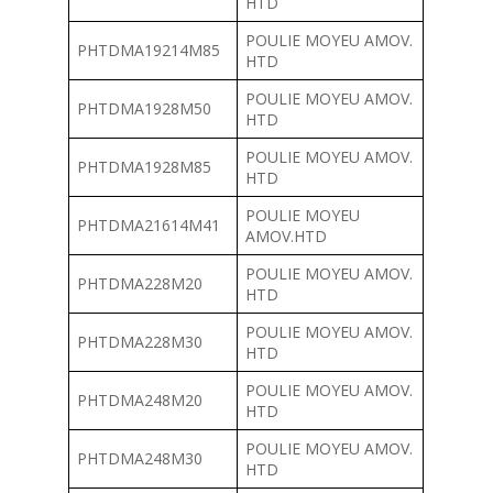
HTD
POULIE MOYEU AMOV.
PHTDMA19214M85
HTD
POULIE MOYEU AMOV.
PHTDMA1928M50
HTD
POULIE MOYEU AMOV.
PHTDMA1928M85
HTD
POULIE MOYEU
PHTDMA21614M41
AMOV.HTD
POULIE MOYEU AMOV.
PHTDMA228M20
HTD
POULIE MOYEU AMOV.
PHTDMA228M30
HTD
POULIE MOYEU AMOV.
PHTDMA248M20
HTD
POULIE MOYEU AMOV.
PHTDMA248M30
HTD