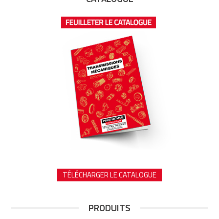
TÉLÉCHARGER LE CATALOGUE
PRODUITS