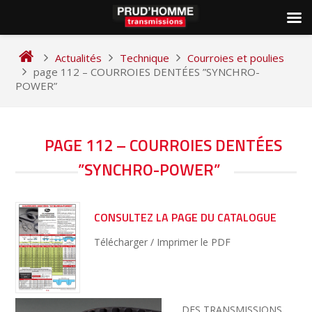
Skip
to
Actualités
Technique
Courroies et poulies
content
page 112 – COURROIES DENTÉES ”SYNCHRO-
POWER”
NAVIGATION
PAGE 112 – COURROIES DENTÉES
DE
”SYNCHRO-POWER”
L’ARTICLE
CONSULTEZ LA PAGE DU CATALOGUE
Télécharger / Imprimer le PDF
… DES TRANSMISSIONS