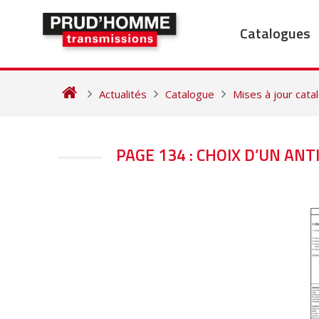
Skip
to
Catalogues
content
Actualités
Catalogue
Mises à jour cat
NAVIGATION
PAGE 134 : CHOIX D’UN AN
DE
L’ARTICLE