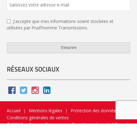
J'accepte que mes informations soient stockées et
utilisées par Prud'homme Transmissions.
S'inscrire
Business
Email
*
RÉSEAUX SOCIAUX
Accueil
Mentions légales
Protection des données
|
|
|
Conditions générales de ventes
© 2026 Prud’homme Transmission. Tous droits réservés
|
Flippad
Site web - Application catalogue interactif